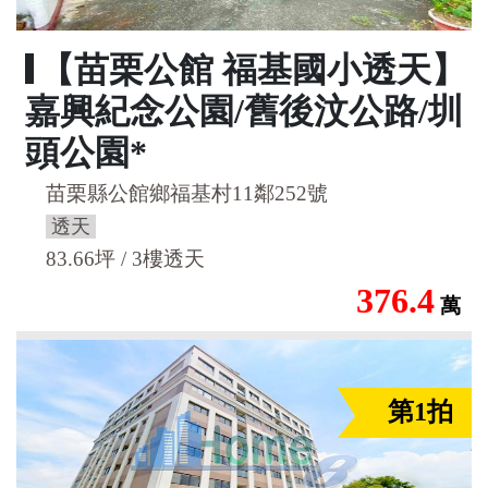
【苗栗公館 福基國小透天】
嘉興紀念公園/舊後汶公路/圳
頭公園*
苗栗縣公館鄉福基村11鄰252號
透天
83.66坪 / 3樓透天
376.4
萬
第1拍