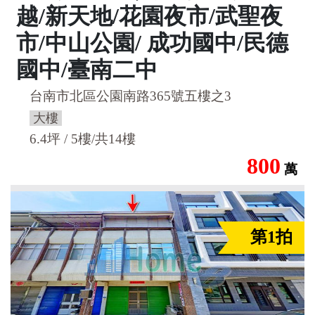
越/新天地/花園夜市/武聖夜
市/中山公園/ 成功國中/民德
國中/臺南二中
台南市北區公園南路365號五樓之3
大樓
6.4坪 / 5樓/共14樓
800
萬
第1拍