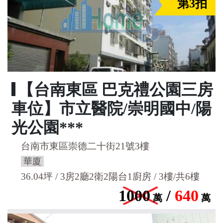
第3拍
【台南東區 巴克禮公園三房
車位】市立醫院/崇明國中/陽
光公園***
台南市東區崇德二十街21號3樓
華廈
36.04坪 / 3房2廳2衛2陽台1廚房 / 3樓/共6樓
1000
/
640
萬
萬