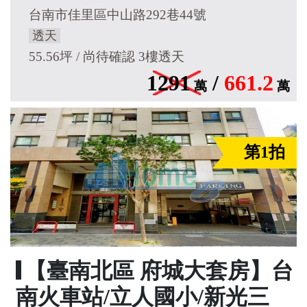
台南市佳里區中山路292巷44號
透天
55.56坪 / 尚待確認 3樓透天
1291
/
661.2
萬
萬
第1拍
【臺南北區 府城大套房】台
南火車站/立人國小/新光三