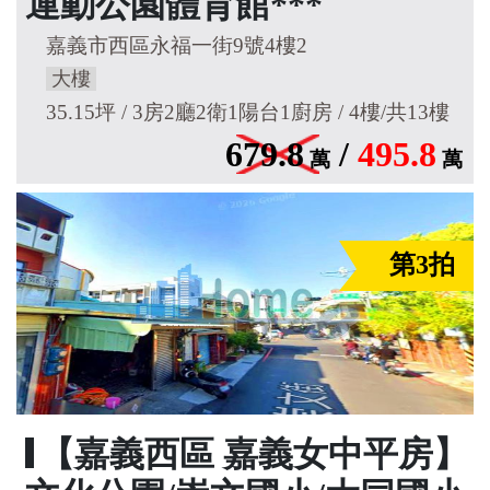
運動公園體育館***
嘉義市西區永福一街9號4樓2
大樓
35.15坪 / 3房2廳2衛1陽台1廚房 / 4樓/共13樓
679.8
/
495.8
萬
萬
第3拍
【嘉義西區 嘉義女中平房】