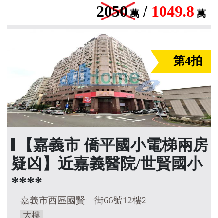
2050
/
1049.8
萬
萬
第4拍
【嘉義市 僑平國小電梯兩房
疑凶】近嘉義醫院/世賢國小
****
嘉義市西區國賢一街66號12樓2
大樓