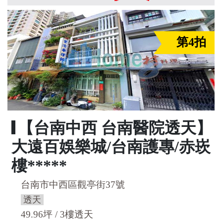
第4拍
【台南中西 台南醫院透天】
大遠百娛樂城/台南護專/赤崁
樓*****
台南市中西區觀亭街37號
透天
49.96坪 / 3樓透天