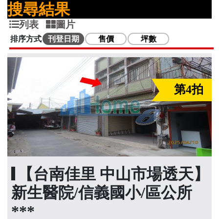
搜尋結果
列表
圖片
排序方式
刊登日期
售價
坪數
第4拍
【台南佳里 中山市場透天】
新生醫院/信義國小/區公所
***