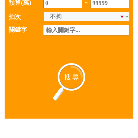
預算(萬)
~
拍次
關鍵字