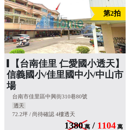
第2拍
【台南佳里 仁愛國小透天】
信義國小/佳里國中小/中山市
場
台南市佳里區中興街310巷80號
透天
72.2坪 / 尚待確認 4樓透天
1380
/
1104
萬
萬