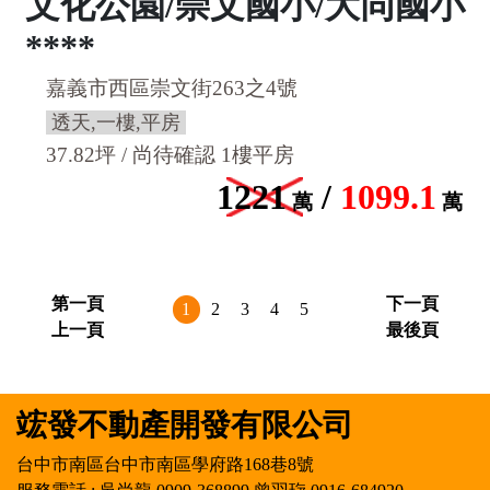
文化公園/崇文國小/大同國小
****
嘉義市西區崇文街263之4號
透天,一樓,平房
37.82坪 / 尚待確認 1樓平房
1221
/
1099.1
萬
萬
第一頁
下一頁
1
2
3
4
5
上一頁
最後頁
竤發不動產開發有限公司
台中市南區台中市南區學府路168巷8號