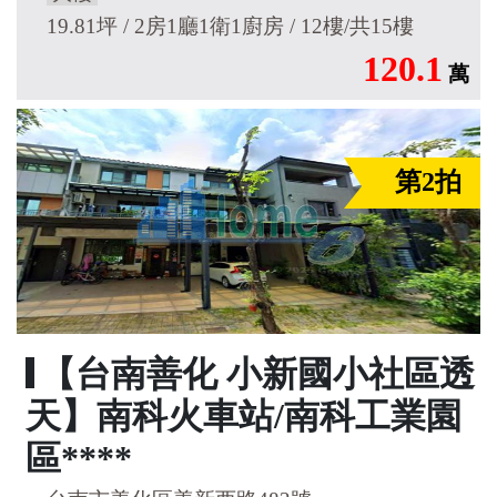
19.81坪 / 2房1廳1衛1廚房 / 12樓/共15樓
120.1
萬
第2拍
【台南善化 小新國小社區透
天】南科火車站/南科工業園
區****