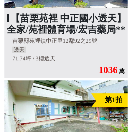
【苗栗苑裡 中正國小透天】
全家/苑裡體育場/宏吉藥局**
苗栗縣苑裡鎮中正里12鄰92之29號
透天
71.74坪 / 3樓透天
1036
萬
第1拍