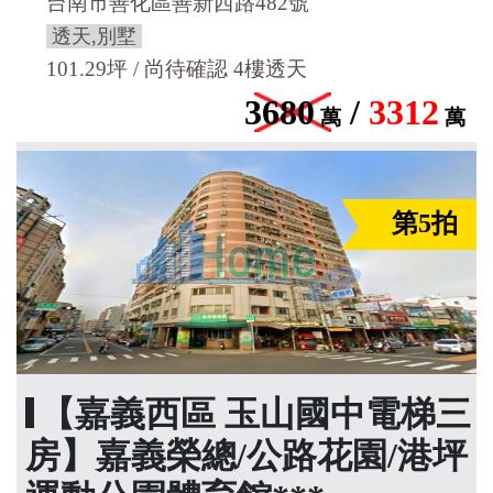
台南市善化區善新西路482號
透天,別墅
101.29坪 / 尚待確認 4樓透天
3680
/
3312
萬
萬
第5拍
【嘉義西區 玉山國中電梯三
房】嘉義榮總/公路花園/港坪