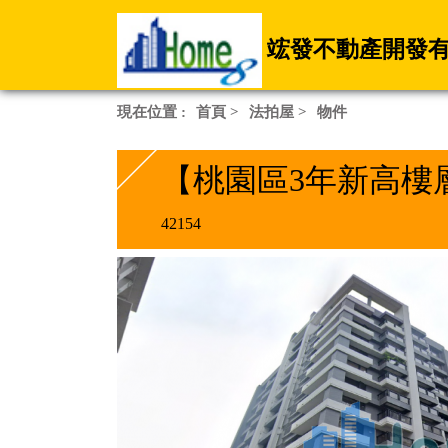
竤發不動產開發
現在位置 :
首頁
>
法拍屋
>
物件
【桃園區3年新高樓
42154