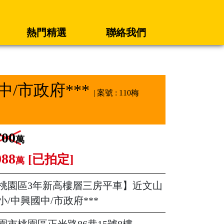
熱門精選
聯絡我們
/市政府***
| 案號 : 110梅
700
萬
088
[已拍定]
萬
桃園區3年新高樓層三房平車】近文山
小/中興國中/市政府***
園市桃園區正光路86巷15號8樓