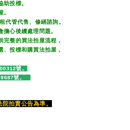
協助投標。 
屋。 
租代管代售、修繕諮詢。 
會擔心後續處理問題。
供完整的買法拍屋流程， 
選、投標和購買法拍屋， 
00312號。
69687號。　
法院拍賣公告為準。