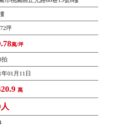
樓
.72坪
9.78
萬/坪
3拍
11年01月11日
420.9
萬
9人
4