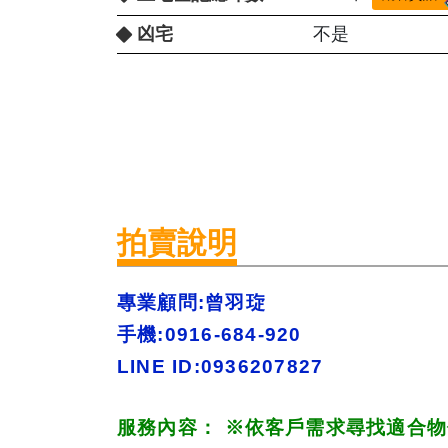
凶宅
不是
拍賣說明
專業顧問:曾羽琁 
手機:0916-684-920 
LINE ID:0936207827
服務內容： 
※
依客戶需求尋找適合物