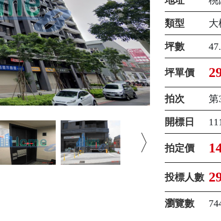
類型
大
坪數
47
2
坪單價
拍次
第
開標日
1
1
拍定價
2
投標人數
瀏覽數
74