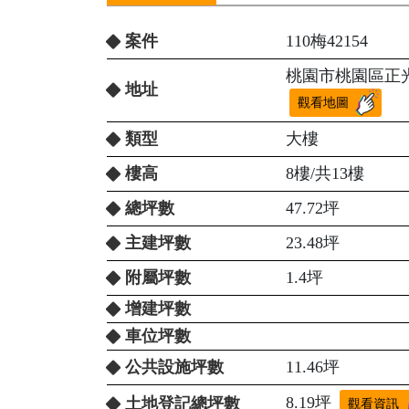
案件
110梅42154
桃園市桃園區正光
地址
觀看地圖
類型
大樓
樓高
8樓/共13樓
總坪數
47.72坪
主建坪數
23.48坪
附屬坪數
1.4坪
增建坪數
車位坪數
公共設施坪數
11.46坪
8.19坪
土地登記總坪數
觀看資訊