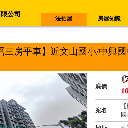
有限公司
法拍屋
房屋知識
層三房平車】近文山國小/中興國中
1
底價
1
【
案名
國
地址
桃