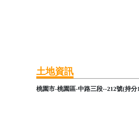
土地資訊
桃園市-桃園區-中路三段--212號(持分101