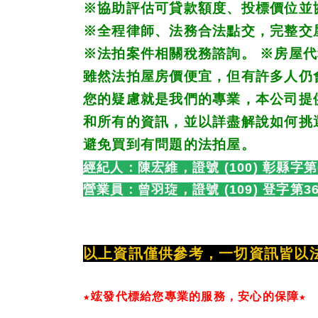
※
協助評估可貸款額度、投標價位並
※
全程律師、法務合法點交，完整交
※
法拍案件相關稅務諮詢。 
※
房屋代
雖然法拍屋房價便宜，但有許多人仍
您的疑慮就是我們的專業，本公司提
和所有的資訊，並以詳盡解說如何挑
避免買到有問題的法拍屋。
經紀人：陳宏維，證號 (100) 彰縣字第
營業員：
曾羽琁，證號 (109) 登字第3
以上資訊僅供參考，一切資訊皆以
★竤發代標給您專業的服務，安心的保障★