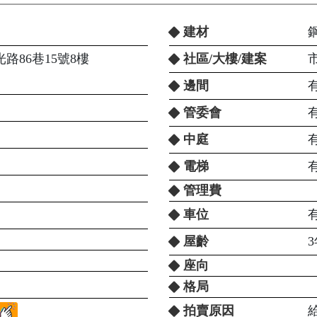
建材
路86巷15號8樓
社區/大樓/建案
邊間
管委會
中庭
電梯
管理費
車位
屋齡
座向
格局
拍賣原因