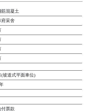
鋼筋混凝土
市府采舍
有
有
有
有
有(坡道式平面車位)
3年
給付票款