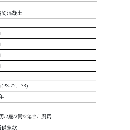
鋼筋混凝土
有
有
有
有
(P3-72、73)
6年
房/2廳/2衛/2陽台/1廚房
清償票款