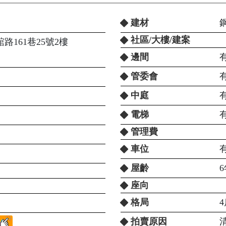
建材
社區/大樓/建案
路161巷25號2樓
邊間
管委會
中庭
電梯
管理費
車位
有
屋齡
座向
格局
4
拍賣原因