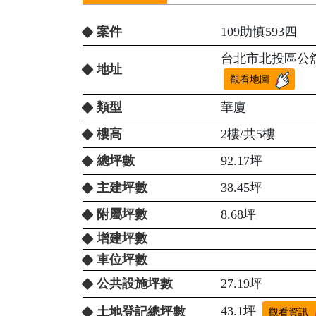
案件
109助慎593四
台北市北投區公舘
地址
觀看地圖
類型
華廈
樓高
2樓/共5樓
總坪數
92.17坪
主建坪數
38.45坪
附屬坪數
8.68坪
增建坪數
車位坪數
公共設施坪數
27.19坪
43.1坪
土地登記總坪數
觀看資訊