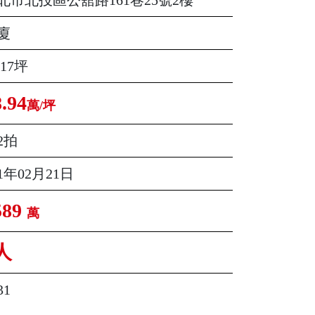
廈
.17坪
8.94
萬/坪
2拍
11年02月21日
589
萬
人
31