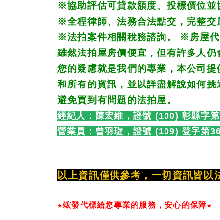
※
協助評估可貸款額度、投標價位並
※
全程律師、法務合法點交，完整交
※
法拍案件相關稅務諮詢。 
※
房屋代
雖然法拍屋房價便宜，但有許多人仍
您的疑慮就是我們的專業，本公司提
和所有的資訊，並以詳盡解說如何挑
避免買到有問題的法拍屋。
經紀人：陳宏維，證號 (100) 彰縣字第
營業員：
曾羽琁，證號 (109) 登字第3
以上資訊僅供參考，一切資訊皆以
★竤發代標給您專業的服務，安心的保障★