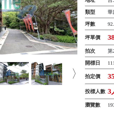
類型
華
坪數
92
3
坪單價
拍次
第
開標日
1
3
拍定價
3
投標人數
瀏覽數
19