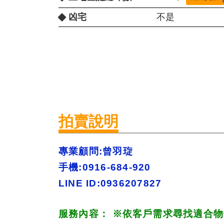
凶宅
不是
拍賣說明
專業顧問:曾羽琁 
手機:0916-684-920 
LINE ID:0936207827
服務內容： 
※
依客戶需求尋找適合物