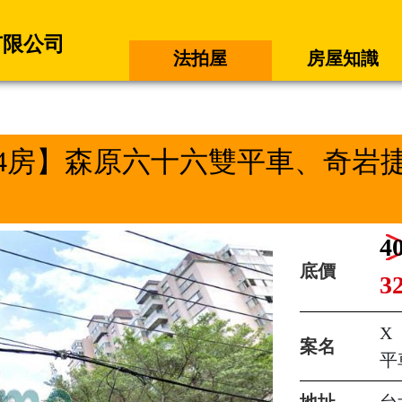
有限公司
法拍屋
房屋知識
4房】森原六十六雙平車、奇岩
4
底價
3
X
案名
平
地址
台