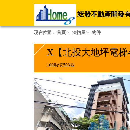
竤發不動產開發
現在位置 :
首頁
>
法拍屋
>
物件
X【北投大地坪電梯
109助慎593四