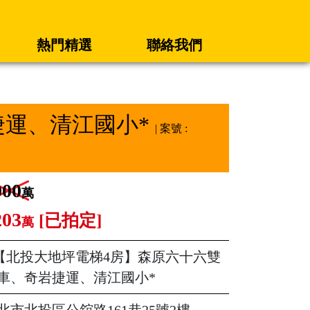
熱門精選
聯絡我們
捷運、清江國小*
| 案號 :
000
萬
203
[已拍定]
萬
【北投大地坪電梯4房】森原六十六雙
車、奇岩捷運、清江國小*
北市北投區公舘路161巷25號2樓