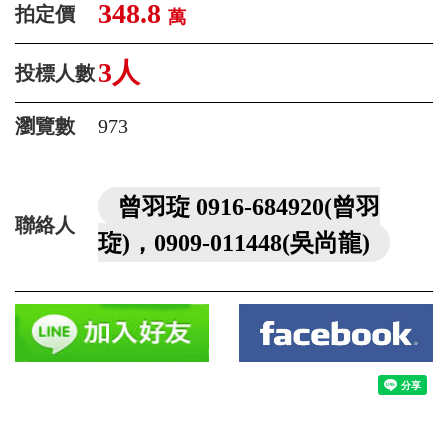
348.8
拍定價
萬
3人
投標人數
瀏覽數
973
曾羽琁 0916-684920(曾羽
聯絡人
琁)，0909-011448(吳尚龍)