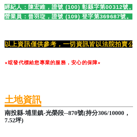
經紀人：陳宏維，證號 (100) 彰縣字第00312號。
營業員：
曾羽琁，證號 (109) 登字第369687號。
以上資訊僅供參考，一切資訊皆以法院拍賣公
★竤發代標給您專業的服務，安心的保障★
土地資訊
南投縣-埔里鎮-光榮段--870號(持分306/10000，
7.52坪)