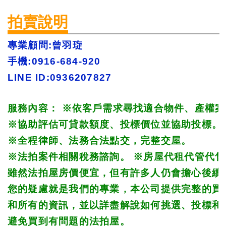
拍賣說明
專業顧問:曾羽琁 
手機:0916-684-920 
LINE ID:0936207827
服務內容： 
※
依客戶需求尋找適合物件、產權案
※
協助評估可貸款額度、投標價位並協助投標。 
※
全程律師、法務合法點交，完整交屋。 
※
法拍案件相關稅務諮詢。 
※
房屋代租代管代售
雖然法拍屋房價便宜，但有許多人仍會擔心後續
您的疑慮就是我們的專業，本公司提供完整的買
和所有的資訊，並以詳盡解說如何挑選、投標和
避免買到有問題的法拍屋。