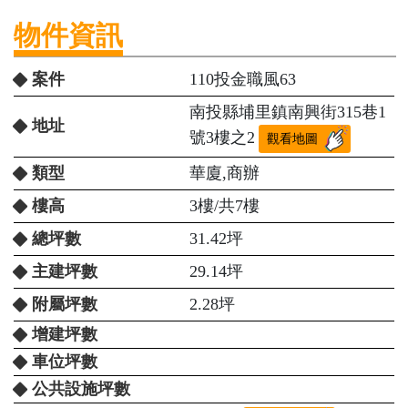
物件資訊
案件
110投金職風63
南投縣埔里鎮南興街315巷1
地址
號3樓之2
觀看地圖
類型
華廈,商辦
樓高
3樓/共7樓
總坪數
31.42坪
主建坪數
29.14坪
附屬坪數
2.28坪
增建坪數
車位坪數
公共設施坪數