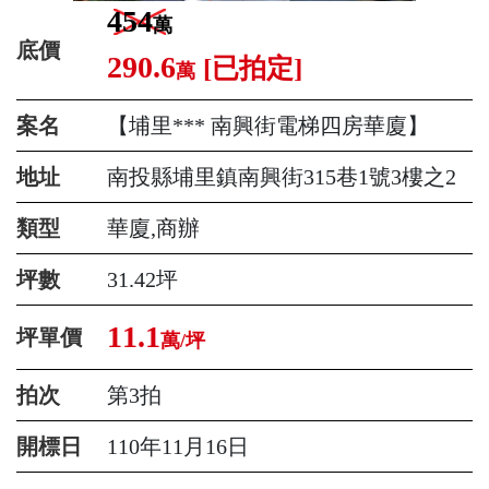
454
萬
底價
290.6
[已拍定]
萬
案名
【埔里*** 南興街電梯四房華廈】
地址
南投縣埔里鎮南興街315巷1號3樓之2
類型
華廈,商辦
坪數
31.42坪
11.1
坪單價
萬/坪
拍次
第3拍
開標日
110年11月16日