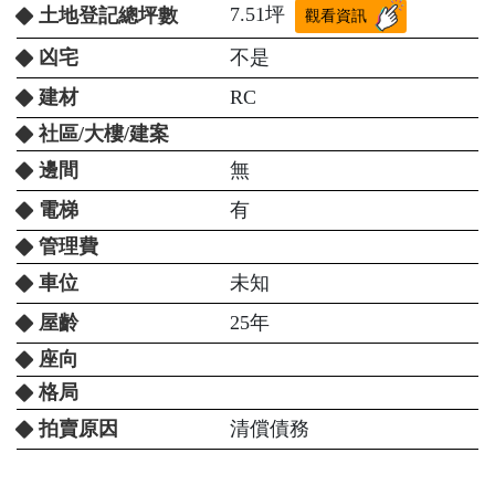
7.51坪
土地登記總坪數
觀看資訊
凶宅
不是
建材
RC
社區/大樓/建案
邊間
無
電梯
有
管理費
車位
未知
屋齡
25年
座向
格局
拍賣原因
清償債務