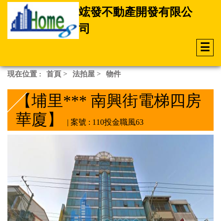
竤發不動產開發有限公
司
☰
現在位置 :
首頁
>
法拍屋
>
物件
【埔里*** 南興街電梯四房
華廈】
| 案號 : 110投金職風63