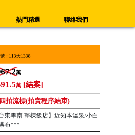
熱門精選
聯絡我們
案號 : 113天1338
967.2
萬
591.5
[結案]
萬
四拍流標(拍賣程序結束)
台東卑南 整棟飯店】近知本溫泉/小白
瀑布***