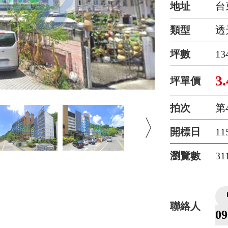
地址
台
類型
透
坪數
13
3.
坪單價
拍次
第
開標日
1
瀏覽數
31
聯絡人
0