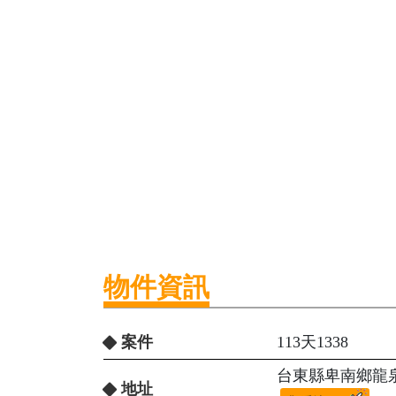
物件資訊
案件
113天1338
台東縣卑南鄉龍泉
地址