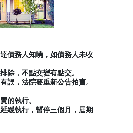
寄達債務人知曉，如債務人未收
人排除，不點交變有點交。
一有誤，法院要重新公告拍賣。
拍賣的執行。
請延緩執行，暫停三個月，屆期
。