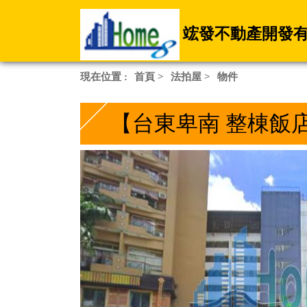
竤發不動產開發
現在位置 :
首頁
>
法拍屋
>
物件
【台東卑南 整棟飯店