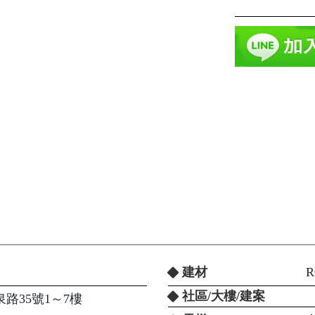
建材
社區/大樓/建案
路35號1～7樓