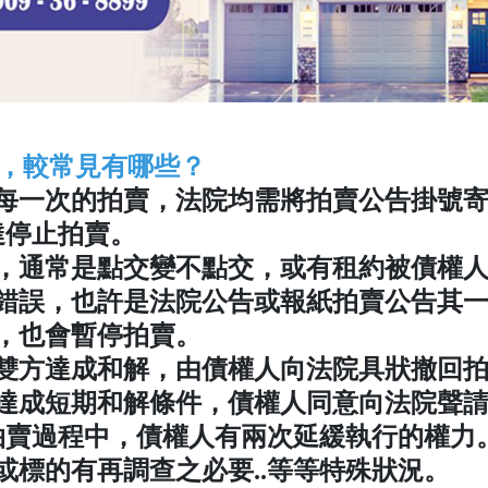
多，較常見有哪些？
每一次的拍賣，法院均需將拍賣公告掛號
達停止拍賣。
，通常是點交變不點交，或有租約被債權
錯誤，也許是法院公告或報紙拍賣公告其
，也會暫停拍賣。
雙方達成和解，由債權人向法院具狀撤回
達成短期和解條件，債權人同意向法院聲
拍賣過程中，債權人有兩次延緩執行的權力
或標的有再調查之必要..等等特殊狀況。