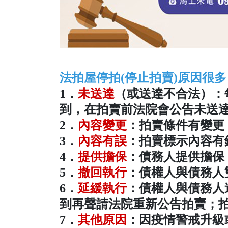
法拍屋停拍(停止拍賣)原因很
1．
未送達
（或送達不合法）：
到，在拍賣前法院會公告未送
2．
內容變更
：拍賣條件有變更
3．
內容有誤
：拍賣標示內容有
4．
提供擔保
：債務人提供擔保
5．
撤回執行
：債權人與債務人
6．
延緩執行
：債權人與債務人
到再聲請法院重新公告拍賣；
7．
其他原因
：因疫情警戒升級