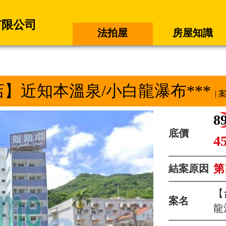
有限公司
法拍屋
房屋知識
】近知本溫泉/小白龍瀑布***
| 
8
底價
4
第
結案原因
【
案名
龍