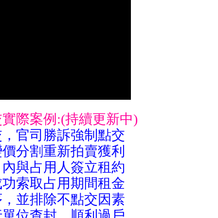
實際案例:(持續更新中)
交，官司勝訴強制點交
變價分割重新拍賣獲利
月內與占用人簽立租約
成功索取占用期間租金
序，並排除不點交因素
行單位查封，順利過戶