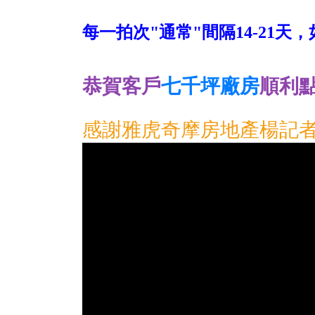
每一拍次"通常"間隔14-21
恭賀客戶
七千坪廠房
順利
感謝雅虎奇摩房地產楊記