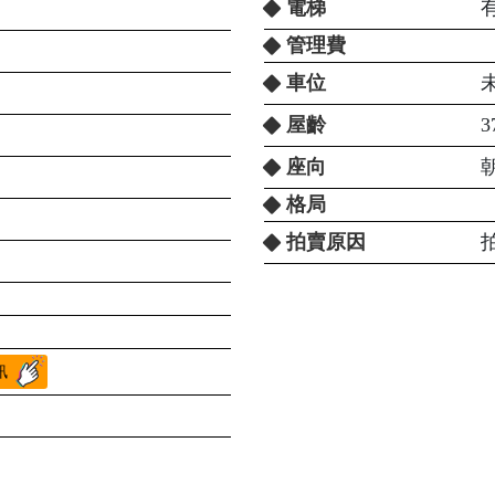
電梯
管理費
車位
屋齡
3
座向
格局
拍賣原因
訊