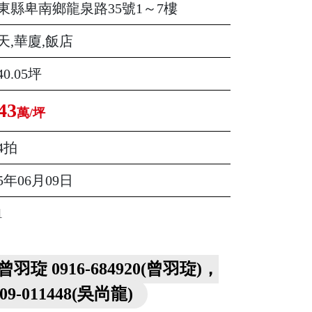
東縣卑南鄉龍泉路35號1～7樓
天,華廈,飯店
40.05坪
43
萬/坪
4拍
15年06月09日
1
曾羽琁 0916-684920(曾羽琁)，
909-011448(吳尚龍)