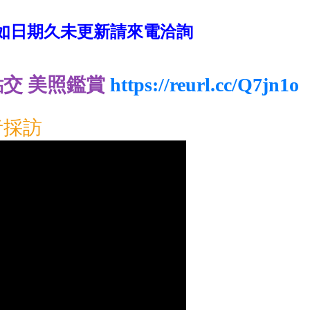
天，如日期久未更新請來電洽詢
點交 美照鑑賞
https://reurl.cc/Q7jn1o
者採訪