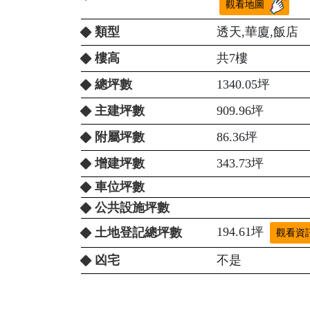
觀看地圖
類型
透天,華廈,飯店
樓高
共7樓
總坪數
1340.05坪
主建坪數
909.96坪
附屬坪數
86.36坪
增建坪數
343.73坪
車位坪數
公共設施坪數
194.61坪
土地登記總坪數
觀看資
凶宅
不是