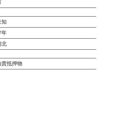
有
未知
7年
朝北
拍賣抵押物