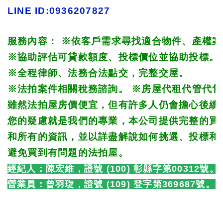
LINE ID:0936207827
服務內容： 
※
依客戶需求尋找適合物件、產權案
※
協助評估可貸款額度、投標價位並協助投標。 
※
全程律師、法務合法點交，完整交屋。 
※
法拍案件相關稅務諮詢。 
※
房屋代租代管代售
雖然法拍屋房價便宜，但有許多人仍會擔心後續
您的疑慮就是我們的專業，本公司提供完整的買
和所有的資訊，並以詳盡解說如何挑選、投標和
避免買到有問題的法拍屋。
經紀人：陳宏維，證號 (100) 彰縣字第00312號。
營業員：
曾羽琁，證號 (109) 登字第369687號。