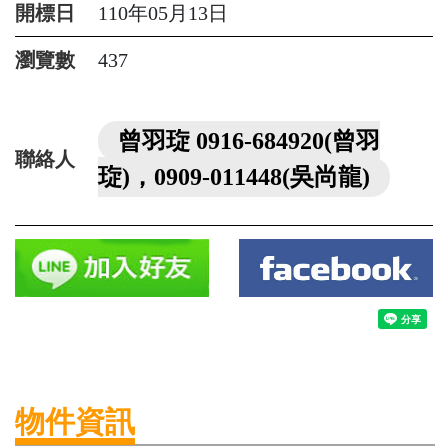
開標日
110年05月13日
瀏覽數
437
曾羽琁 0916-684920(曾羽
聯絡人
琁)，0909-011448(吳尚龍)
物件資訊