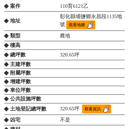
案件
110育6121乙
彰化縣埔鹽鄉永昌段1135地
地址
號
觀看地圖
類型
農地
樓高
總坪數
320.65坪
主建坪數
附屬坪數
增建坪數
車位坪數
公共設施坪數
320.65坪
土地登記總坪數
觀看資訊
凶宅
不是