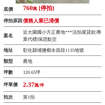
760
[停拍]
萬
底價
債務人業已清償
停拍原因
近大園國小方正農地***法拍屋貸款|專
案名
業代標|保證點交
地址
彰化縣埔鹽鄉永昌段1135地號
類型
農地
坪數
320.65坪
2.37
坪單價
萬/坪
拍次
第1拍