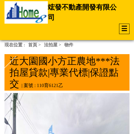
竤發不動產開發有限公
司
☰
現在位置 :
首頁
>
法拍屋
>
物件
近大園國小方正農地***法
拍屋貸款|專業代標|保證點
交
| 案號 : 110育6121乙