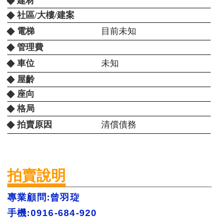
建材
社區/大樓/建案
電梯
目前未知
管理費
車位
未知
屋齡
座向
格局
拍賣原因
清償債務
拍賣說明
專業顧問:曾羽琁 
手機:0916-684-920 