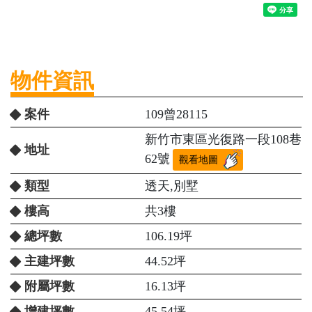
物件資訊
案件
109曾28115
新竹市東區光復路一段108巷
地址
62號
觀看地圖
類型
透天,別墅
樓高
共3樓
總坪數
106.19坪
主建坪數
44.52坪
附屬坪數
16.13坪
增建坪數
45.54坪