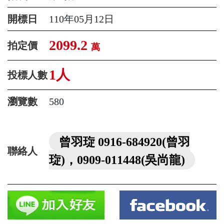
開標日
110年05月12日
2099.2
拍定價
萬
1人
投標人數
瀏覽數
580
曾羽琁 0916-684920(曾羽
聯絡人
琁)，0909-011448(吳尚龍)